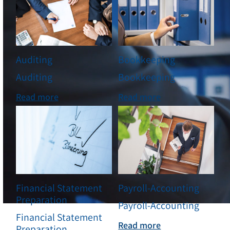
Auditing
Bookkeeping
Auditing
Bookkeeping
Read more
Read more
Financial Statement
Payroll-Accounting
Preparation
Payroll-Accounting
Financial Statement
Read more
Preparation