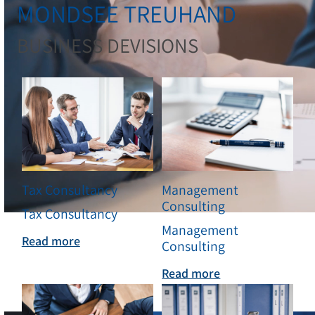
MONDSEE TREUHAND
BUSINESS DEVISIONS
Tax Consultancy
Management
Consulting
Tax Consultancy
Management
Wirtschaftsprüfu
Read more
Consulting
Read more
Ihr verlässlicher Partner selbst in schwierigen