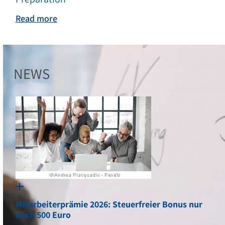
Unternehmensbe
Read more
Zusammenarbeit auf Augenhöhe und mit Hand
NEWS
Mitarbeiterprämie 2026: Steuerfreier Bonus nur
noch 500 Euro